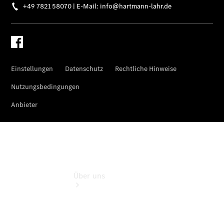
Schadenhilfe
Service für
Reisemobile
Teile &
Zubehör
Rückrufe &
Umrüstungen
Über uns