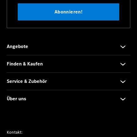
Monitor
Onboard
Service App
Mercedes-
Benz
Qualität
Übersicht
Original-
Teile
Neufahrzeuggarantie
Online-
Terminbuchung
Pannen- &