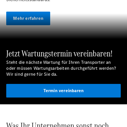
VanService
basic
Individuelle
Mehr erfahren
Betreuung
Jetzt Wartungstermin vereinbaren!
Steht die nächste Wartung für Ihren Transporter an
oder müssen Wartungsarbeiten durchgeführt werden?
Übersicht
Wir sind gerne für Sie da.
Customer
Assistance
Center
Termin vereinbaren
24h Service
Roadside
Assistance
Individuelle
Unterstützung
Mobilitätslösungen
Was Ihr Unternehmen sonst noch