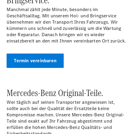
Bringservice.
Manchmal zählt jede Minute, besonders im
Geschäftsalltag. Mit unserem Hol- und Bringservice
Übersicht
übernehmen wir den Transport Ihres Fahrzeugs. Wir
Unfallreparaturen
kümmern uns schnell und zuverlässig um die Wartung
SmallRepair
oder Reparatur. Danach bringen wir es wieder
Rücknahme
einsatzbereit an den mit Ihnen vereinbarten Ort zurück.
&
Entsorgung
Wartung
Termin vereinbaren
Reparatur
Service-
und
Garantie-
Mercedes-Benz Original-Teile.
Pakete
Mobile
Wer täglich auf seinen Transporter angewiesen ist,
Service
sollte auch bei der Qualität der Ersatzteile keine
Fleet
Kompromisse machen. Unsere Mercedes-Benz Original-
Services
Teile sind exakt auf Ihr Fahrzeug abgestimmt und
Elektrofahrzeug-
erfüllen die hohen Mercedes-Benz Qualitäts- und
Service
Sicherheitsstandards.