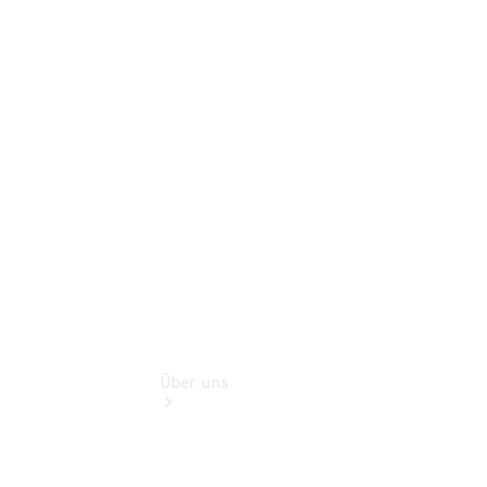
Schadenhilfe
Service für
Reisemobile
Teile &
Zubehör
Rückrufe &
Umrüstungen
Über uns