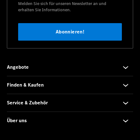
Übersicht
MobiloVan
Intelligente
Fahrzeugsteuerung
Übersicht
Digitale
Extras
Van Uptime