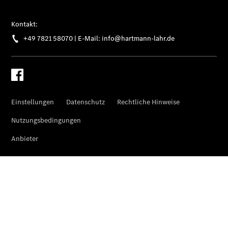
Monitor
Onboard
Service App
Mercedes-
Benz
Qualität
Übersicht
Original-
Teile
Neufahrzeuggarantie
Online-
Terminbuchung
Pannen- &