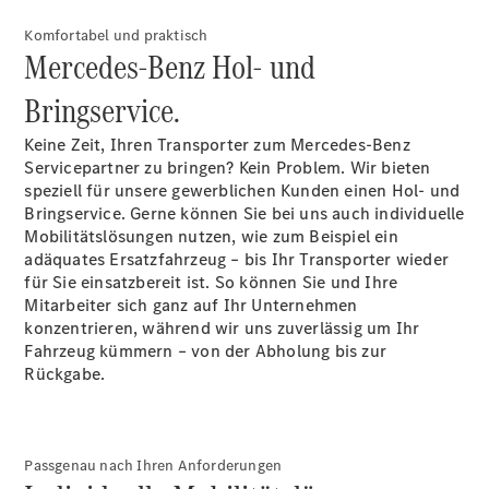
Komfortabel und praktisch
Mercedes-Benz Hol- und
Übersicht
Bringservice.
Unfallreparaturen
SmallRepair
Keine Zeit, Ihren Transporter zum Mercedes-Benz
Rücknahme
Servicepartner zu bringen? Kein Problem. Wir bieten
&
speziell für unsere gewerblichen Kunden einen Hol- und
Entsorgung
Bringservice. Gerne können Sie bei uns auch individuelle
Wartung
Mobilitätslösungen nutzen, wie zum Beispiel ein
Reparatur
adäquates Ersatzfahrzeug – bis Ihr Transporter wieder
Service-
für Sie einsatzbereit ist. So können Sie und Ihre
und
Mitarbeiter sich ganz auf Ihr Unternehmen
Garantie-
konzentrieren, während wir uns zuverlässig um Ihr
Pakete
Fahrzeug kümmern – von der Abholung bis zur
Mobile
Rückgabe.
Service
Fleet
Services
Elektrofahrzeug-
Passgenau nach Ihren Anforderungen
Service