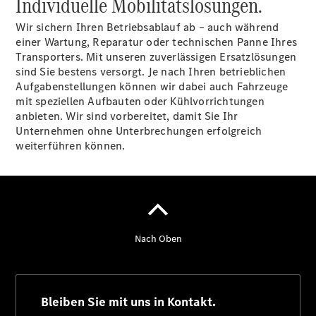
Individuelle Mobilitätslösungen.
VanService
basic
Wir sichern Ihren Betriebsablauf ab – auch während
Individuelle
einer Wartung, Reparatur oder technischen Panne Ihres
Betreuung
Transporters. Mit unseren zuverlässigen Ersatzlösungen
sind Sie bestens versorgt. Je nach Ihren betrieblichen
Aufgabenstellungen können wir dabei auch Fahrzeuge
mit speziellen Aufbauten oder Kühlvorrichtungen
anbieten. Wir sind vorbereitet, damit Sie Ihr
Unternehmen ohne Unterbrechungen erfolgreich
weiterführen können.
Übersicht
Customer
Assistance
Center
24h Service
Roadside
Assistance
Individuelle
Unterstützung
Mobilitätslösungen