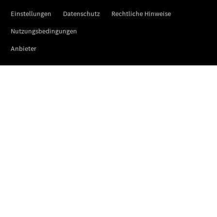
VanService
basic
Individuelle
Betreuung
Übersicht
Customer
Assistance
Center
24h Service
Roadside
Assistance
Individuelle
Unterstützung
Mobilitätslösungen