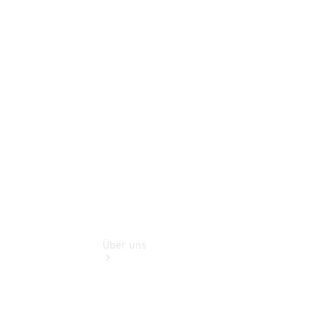
Schadenhilfe
Service für
Reisemobile
Teile &
Zubehör
Rückrufe &
Umrüstungen
Über uns