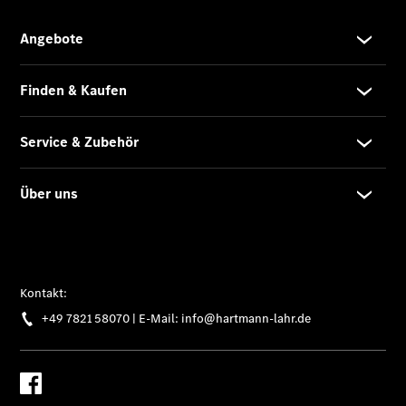
Übersicht
Unfallreparaturen
SmallRepair
Rücknahme
&
Entsorgung
Wartung
Reparatur
Service-
und
Garantie-
Pakete
Mobile
Service
Fleet
Services
Elektrofahrzeug-
Service