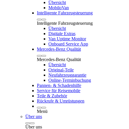
Übersicht
MobiloVan
Intelligente Fahrzeugsteuerung
Intelligente Fahrzeugsteuerung
Übersicht
Digitale Extras
Van Uptime Monitor
Onboard Service App
Mercedes-Benz Qualität
Mercedes-Benz Qualität
Übersicht
Original-Teile
Neufahrzeuggarantie
Online-Terminbuchung
Pannen- & Schadenhilfe
Service für Reisemobile
Teile & Zubehör
Rückrufe & Umrüstungen
Menü
Über uns
Über uns