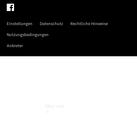
Garantie-
Onlineverlängerung
Digitale
Extras
Hauptuntersuchung:
Rundum entspannt
zur Plakette
Über uns