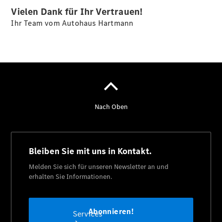
Sterne -
Vielen Dank für Ihr Vertrauen!
elektrisch
Ihr Team vom Autohaus Hartmann
Mercedes-
Benz
Online
Store
Mercedes
Gebrauchtfahrzeugankauf
Warnung: Betrug
beim
Gebrauchtwagenkauf
Services