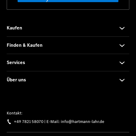
Übersicht
Serviceangebote
Reifen &
Kompletträder
Teile &
Zubehör
Pannen- &
Schadenhilfe
Reparatur &
Werkstatt
Rückrufe &
Umrüstungen
Service für
Reisemobile
Finanzdienste