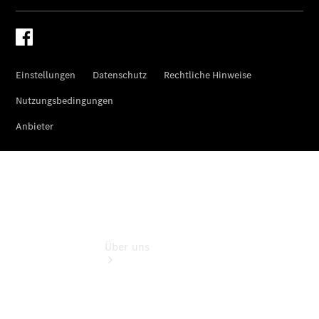
Garantie-
Onlineverlängerung
Digitale
Extras
Hauptuntersuchung:
Rundum entspannt
zur Plakette
Über uns