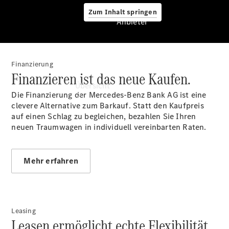
Zum Inhalt springen
Anbieter
Finanzierung
Anbieter
Finanzieren ist das neue Kaufen.
Übersicht
Die Finanzierung der Mercedes-Benz Bank AG ist eine
clevere Alternative zum Barkauf. Statt den Kaufpreis
auf einen Schlag zu begleichen, bezahlen Sie Ihren
neuen Traumwagen in individuell vereinbarten Raten.
Mehr erfahren
Startseite
Ansprechpartner
finden
Beratung
vereinbaren
Leasing
Leasen ermöglicht echte Flexibilität.
Servicetermin