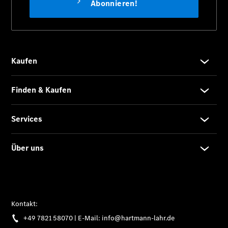
Übersicht
Serviceangebote
Reifen &
Kompletträder
Teile &
Zubehör
Pannen- &
Schadenhilfe
Reparatur &
Werkstatt
Rückrufe &
Umrüstungen
Service für
Reisemobile
Finanzdienste