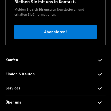
Übersicht
Serviceangebote
Reifen &
Kompletträder
Teile &
Zubehör
Pannen- &
Schadenhilfe
Reparatur &
Werkstatt
Rückrufe &
Umrüstungen
Service für
Reisemobile
Finanzdienste