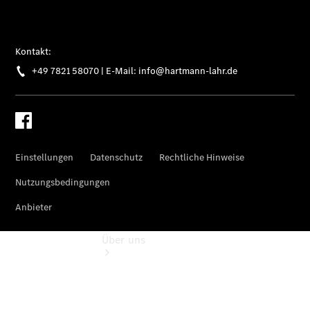
Garantie-
Onlineverlängerung
Digitale
Extras
Hauptuntersuchung:
Rundum entspannt
zur Plakette
Über uns