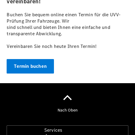
vereinbaren!
Sterne -
elektrisch
Buchen Sie bequem online einen Termin für die UVV-
Mercedes-
Prüfung Ihrer Fahrzeuge. Wir
Benz
sind schnell und bieten Ihnen eine einfache und
Online
transparente Abwicklung.
Store
Mercedes
Vereinbaren Sie noch heute Ihren Termin!
Gebrauchtfahrzeugankauf
Warnung: Betrug
beim
Termin buchen
Gebrauchtwagenkauf
Services