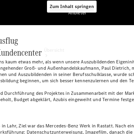
Zum Inhalt springen
Anbieter
usflug
Anbieter
Kundencenter
Übersicht
ns kaum etwas mehr, als wenn unsere Auszubildenden Eigenin
r angehender Groß- und Außenhandelskaufmann, Paul Dietrich, m
n und Auszubildenden in seiner Berufsschulklasse, wurde schn
sbildung beginnen, um sich besser kennenzulernen und den Te
nd Durchführung des Projektes in Zusammenarbeit mit der Mark
Startseite
eholt, Budget abgeklärt, Azubis eingeweiht und Termine festge
Ansprechpartner
finden
Beratung
vereinbaren
 in Lahr, Ziel war das Mercedes-Benz Werk in Rastatt. Nach ei
Servicetermin
erksführung: Datenschutzunterweisung, Imagefilm, danach di