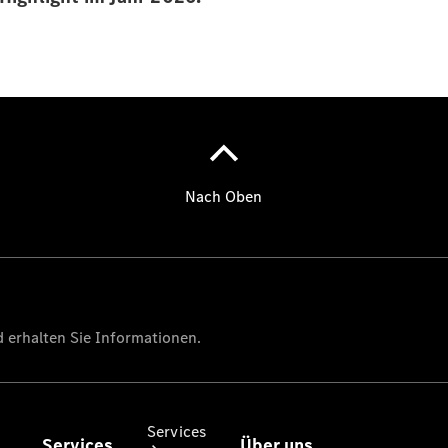
Sterne -
elektrisch
Mercedes-
Benz
Online
Store
Mercedes
Gebrauchtfahrzeugankauf
Warnung: Betrug
beim
Gebrauchtwagenkauf
Services