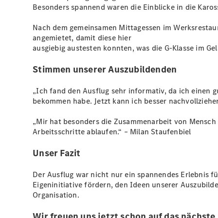
Besonders spannend waren die Einblicke in die Karo
Nach dem gemeinsamen Mittagessen im Werksrestauran
angemietet, damit diese hier
ausgiebig austesten konnten, was die G-Klasse im Ge
Stimmen unserer Auszubildenden
„Ich fand den Ausflug sehr informativ, da ich einen 
bekommen habe. Jetzt kann ich besser nachvollziehen,
„Mir hat besonders die Zusammenarbeit von Mensch un
Arbeitsschritte ablaufen.“ – Milan Staufenbiel
Unser Fazit
Der Ausflug war nicht nur ein spannendes Erlebnis f
Eigeninitiative fördern, den Ideen unserer Auszubil
Organisation.
Wir freuen uns jetzt schon auf das nächste 