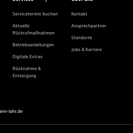
Übersicht
Serviceangebote
Reifen &
Kompletträder
Teile &
Zubehör
Pannen- &
Schadenhilfe
Reparatur &
Werkstatt
Rückrufe &
Umrüstungen
Service für
Reisemobile
Finanzdienste