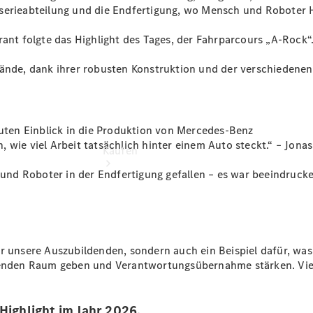
vereinbaren
sserieabteilung und die Endfertigung, wo Mensch und Roboter 
t folgte das Highlight des Tages, der Fahrparcours „A-Rock“
lände, dank ihrer robusten Konstruktion und der verschiedenen
guten Einblick in die Produktion von Mercedes-Benz
 wie viel Arbeit tatsächlich hinter einem Auto steckt.“ – Jona
Kaufen
d Roboter in der Endfertigung gefallen – es war beeindrucken
ür unsere Auszubildenden, sondern auch ein Beispiel dafür, wa
Übersicht
denden Raum geben und Verantwortungsübernahme stärken. Viele
Junge
Sterne
Junge
Highlight im Jahr 2026.