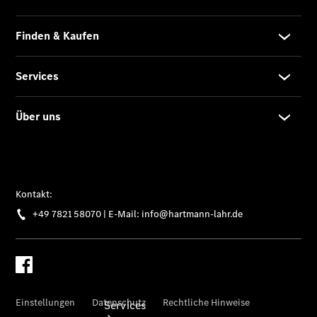
Sterne -
elektrisch
Mercedes-
Benz
Online
Store
Mercedes
Gebrauchtfahrzeugankauf
Warnung: Betrug
beim
Gebrauchtwagenkauf
Services