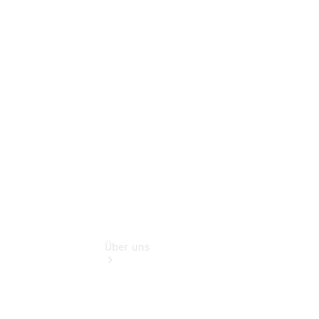
Garantie-
Onlineverlängerung
Digitale
Extras
Hauptuntersuchung:
Rundum entspannt
zur Plakette
Über uns