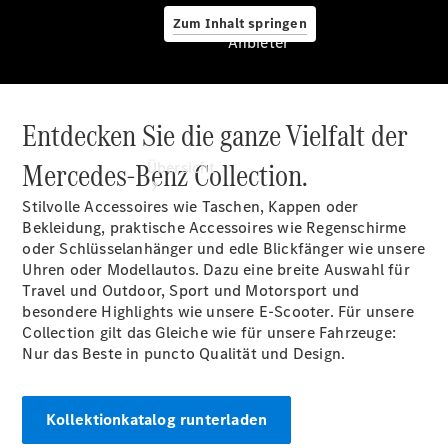
Zum Inhalt springen
Anbieter
Entdecken Sie die ganze Vielfalt der
Anbieter
Mercedes-Benz Collection.
Übersicht
Stilvolle Accessoires wie Taschen, Kappen oder
Bekleidung, praktische Accessoires wie Regenschirme
oder Schlüsselanhänger und edle Blickfänger wie unsere
Uhren oder Modellautos. Dazu eine breite Auswahl für
Travel und Outdoor, Sport und Motorsport und
besondere Highlights wie unsere E-Scooter. Für unsere
Startseite
Collection gilt das Gleiche wie für unsere Fahrzeuge:
Ansprechpartner
Nur das Beste in puncto Qualität und Design.
finden
Beratung
vereinbaren
Kollektionkatalog runterladen
Servicetermin