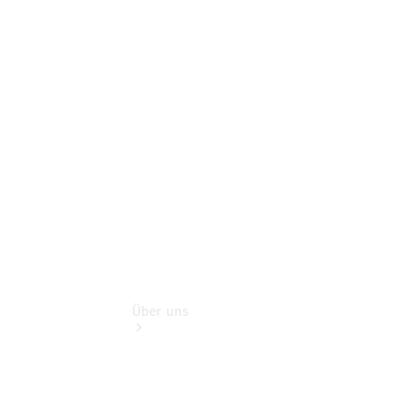
Garantie-
Onlineverlängerung
Digitale
Extras
Hauptuntersuchung:
Rundum entspannt
zur Plakette
Über uns