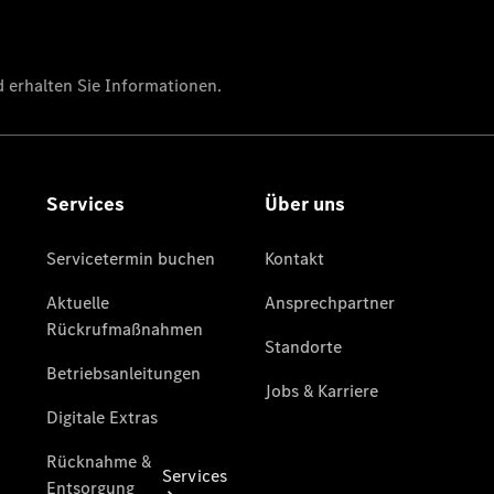
Sterne -
elektrisch
Mercedes-
Benz
Online
Store
Mercedes
Gebrauchtfahrzeugankauf
Warnung: Betrug
beim
Gebrauchtwagenkauf
Services