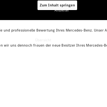
Zum Inhalt springen
Anbieter
e und professionelle Bewertung Ihres Mercedes-Benz. Unser An
Anbieter
Übersicht
en wir uns dennoch freuen der neue Besitzer Ihres Mercedes-B
Startseite
Ansprechpartner
finden
Beratung
vereinbaren
Servicetermin