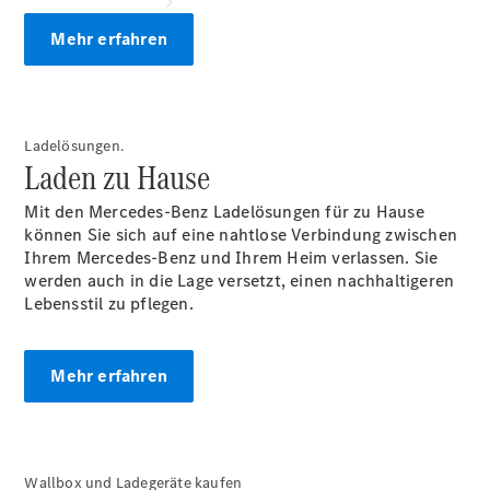
Mehr erfahren
Ladelösungen.
Übersicht
Laden zu Hause
Serviceangebote
Reifen &
Mit den Mercedes-Benz Ladelösungen für zu Hause
Kompletträder
können Sie sich auf eine nahtlose Verbindung zwischen
Teile &
Ihrem Mercedes-Benz und Ihrem Heim verlassen. Sie
Zubehör
werden auch in die Lage versetzt, einen nachhaltigeren
Pannen- &
Lebensstil zu pflegen.
Schadenhilfe
Reparatur &
Werkstatt
Mehr erfahren
Rückrufe &
Umrüstungen
Service für
Reisemobile
Finanzdienste
Wallbox und Ladegeräte kaufen