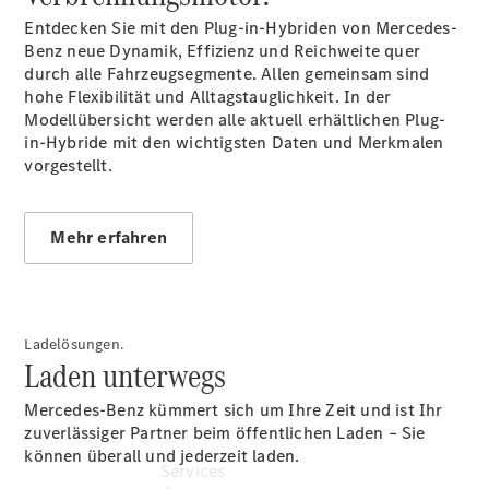
Sterne -
Entdecken Sie mit den Plug-in-Hybriden von Mercedes-
elektrisch
Benz neue Dynamik, Effizienz und Reichweite quer
Mercedes-
durch alle Fahrzeugsegmente. Allen gemeinsam sind
Benz
hohe Flexibilität und Alltagstauglichkeit. In der
Online
Modellübersicht werden alle aktuell erhältlichen Plug-
Store
in-Hybride mit den wichtigsten Daten und Merkmalen
Mercedes
vorgestellt.
Gebrauchtfahrzeugankauf
Warnung: Betrug
beim
Mehr erfahren
Gebrauchtwagenkauf
Ladelösungen.
Laden unterwegs
Mercedes-Benz kümmert sich um Ihre Zeit und ist Ihr
zuverlässiger Partner beim öffentlichen Laden – Sie
können überall und jederzeit laden.
Services